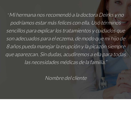
Mi hermana nos recomendó a la doctora Deirks y no
“
podríamos estar más felices con ella. Usó términos
sencillos para explicar los tratamientos y cuidados que
son adecuados para el eczema, de modo que mi hijo de
8 años pueda manejar la erupción y la picazón siempre
que aparezcan. Sin dudas, acudiremos a ella para todas
las necesidades médicas de la familia.”
Nombre del cliente